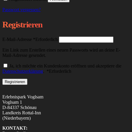
Passwort vergessen?
Registrieren
E-Mail-Adresse
*
Erforderlich
Ein Link zum Erstellen eines neuen Passworts wird an deine E-
Mail-Adresse gesendet.
Ja, ich möchte ein Kundenkonto eröffnen und akzeptiere die
Datenschutzerklärung
.
*
Erforderlich
Registrieren
Erlebnispark Voglsam
Voglsam 1
D-84337 Schönau
Landkreis Rottal-Inn
(Niederbayern)
KONTAKT: