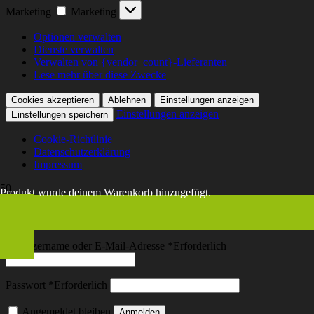
Marketing
Marketing
Optionen verwalten
Dienste verwalten
Verwalten von {vendor_count}-Lieferanten
Lese mehr über diese Zwecke
Cookies akzeptieren
Ablehnen
Einstellungen anzeigen
Einstellungen anzeigen
Einstellungen speichern
Cookie-Richtlinie
Datenschutzerklärung
Impressum
Produkt
wurde deinem Warenkorb hinzugefügt.
Anmelden
Benutzername oder E-Mail-Adresse
*
Erforderlich
Passwort
*
Erforderlich
Angemeldet bleiben
Anmelden