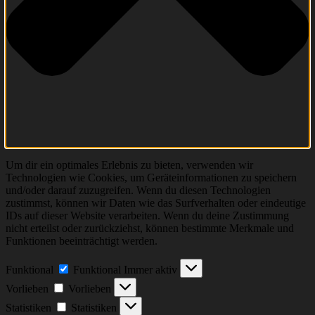
Um dir ein optimales Erlebnis zu bieten, verwenden wir
Technologien wie Cookies, um Geräteinformationen zu speichern
und/oder darauf zuzugreifen. Wenn du diesen Technologien
zustimmst, können wir Daten wie das Surfverhalten oder eindeutige
IDs auf dieser Website verarbeiten. Wenn du deine Zustimmung
nicht erteilst oder zurückziehst, können bestimmte Merkmale und
Funktionen beeinträchtigt werden.
Funktional
Funktional
Immer aktiv
Vorlieben
Vorlieben
Statistiken
Statistiken