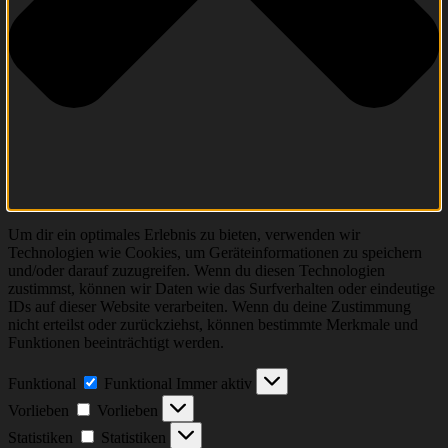
Um dir ein optimales Erlebnis zu bieten, verwenden wir
Technologien wie Cookies, um Geräteinformationen zu speichern
und/oder darauf zuzugreifen. Wenn du diesen Technologien
zustimmst, können wir Daten wie das Surfverhalten oder eindeutige
IDs auf dieser Website verarbeiten. Wenn du deine Zustimmung
nicht erteilst oder zurückziehst, können bestimmte Merkmale und
Funktionen beeinträchtigt werden.
Funktional
Funktional
Immer aktiv
Vorlieben
Vorlieben
Statistiken
Statistiken